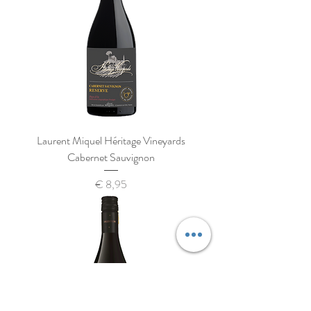
Laurent Miquel Héritage Vineyards
Cabernet Sauvignon
Prijs
€ 8,95