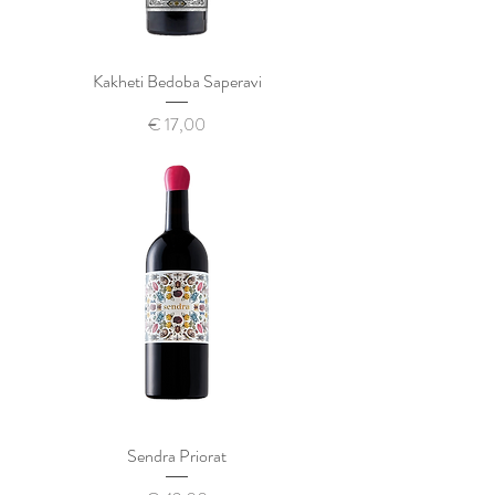
Kakheti Bedoba Saperavi
Prijs
€ 17,00
Sendra Priorat