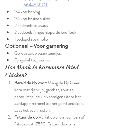
564453POT
1/4 kop honing
1/4 kop bruine suiker
2 eetlepels sojasaus
2 eetlepels fijngesnipperde knoflook
1 eetlepel sesamolie
Optioneel – Voor garnering
Geroosterde sesamzaadjes
Fijngehakte groene ui
Hoe Maak Je Koreaanse Fried 
Chicken?
Bereid de kip voor: 
Meng de kip in een 
kom met rijstwijn, gember, zout en 
peper. Haal de kip vervolgens door het 
aardappelzetmeel tot het goed bedekt is. 
Laat het even rusten.
Frituur de kip 
Verhit de olie in een pan of 
friteuse tot 175°C. Frituur de kip in 