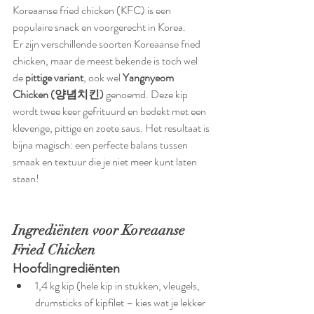
Koreaanse fried chicken (KFC) is een 
populaire snack en voorgerecht in Korea. 
Er zijn verschillende soorten Koreaanse fried 
chicken, maar de meest bekende is toch wel 
de 
pittige variant
, ook wel 
Yangnyeom 
Chicken (양념치킨)
 genoemd. Deze kip 
wordt twee keer gefrituurd en bedekt met een 
kleverige, pittige en zoete saus. Het resultaat is 
bijna magisch: een perfecte balans tussen 
smaak en textuur die je niet meer kunt laten 
staan!
Ingrediënten voor Koreaanse 
Fried Chicken
Hoofdingrediënten
1,4 kg kip (hele kip in stukken, vleugels, 
drumsticks of kipfilet – kies wat je lekker 