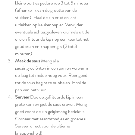
kleine porties gedurende 3 tot 5 minuten 
(afhankelijk van de grootte van de 
stukken). Haal de kip eruit en laat 
uitlekken op keukenpapier. Verwijder 
eventuele achtergebleven kruimels uit de 
olie en frituur de kip nog een keer tot het 
goudbruin en knapperig is (2 tot 3 
minuten).
Maak de saus 
Meng alle 
sauzingrediënten in een pan en verwarm 
op laag tot middelhoog vuur. Roer goed 
tot de saus begint te bubbelen. Haal de 
pan van het vuur.
Serveer 
Doe de gefrituurde kip in een 
grote kom en giet de saus erover. Meng 
goed zodat de kip gelijkmatig bedekt is. 
Garneer met sesamzaadjes en groene ui. 
Serveer direct voor de ultieme 
knapperigheid!