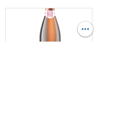
Clos Amador Cava  Brut Rosé 
Tendre 0.75L
Nu kopen
Onze favoriete recepten