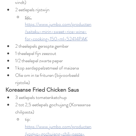
vindt)
2 eetlepels rijstwijn 
tip: 
https://www.jumbo.com/producten
/saitaku-mirin-sweet-rice-wine-
for-cooking-150-ml-52414PAK
2 theelepels geraspte gember
1 theelepel fijn zeezout
1/2 theelepel zwarte peper
1 kop aardappelzetmeel of maizena
Olie om in te frituren (bijvoorbeeld 
rijstolie)
Koreaanse Fried Chicken Saus
3 eetlepels tomatenketchup
2 tot 2,5 eetlepels gochujang (Koreaanse 
chilipasta)
tip: 
https://www.jumbo.com/producten
/yogiyo-gochujang-chili-paste-