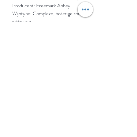
Producent: Freemark Abbey
Wijntype: Complexe, boterige ronde
witte wijn
Streek: Californië
Land: USA
Rijping: De wijn vergist onder
gecontroleerde temperatuur in RVS
tanks. Daarna rijping op de lie
gedurende 10 maanden, 87% in
Frans eikenhouten vaten waarvan
40% nieuw.
Bewaarpotentieel: 12 jaar
Bijpassende gerechten
Rijke visgerechten, wit vlees en
romige kazen