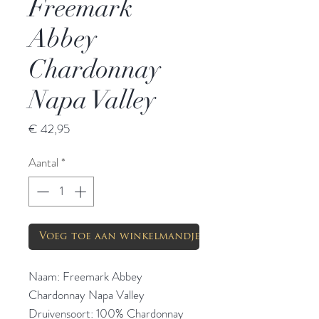
Freemark
Abbey
Chardonnay
Napa Valley
Prijs
€ 42,95
Aantal
*
Voeg toe aan winkelmandje
Naam: Freemark Abbey
Chardonnay Napa Valley
Druivensoort: 100% Chardonnay