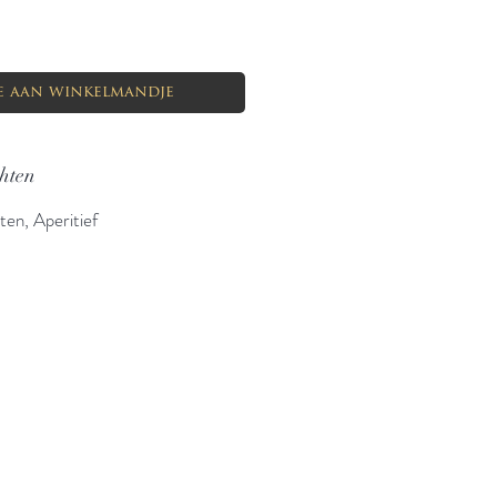
e aan winkelmandje
chten
ten, Aperitief