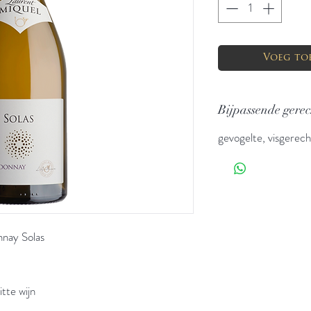
Voeg to
Bijpassende gere
gevogelte, visgerech
nay Solas
tte wijn