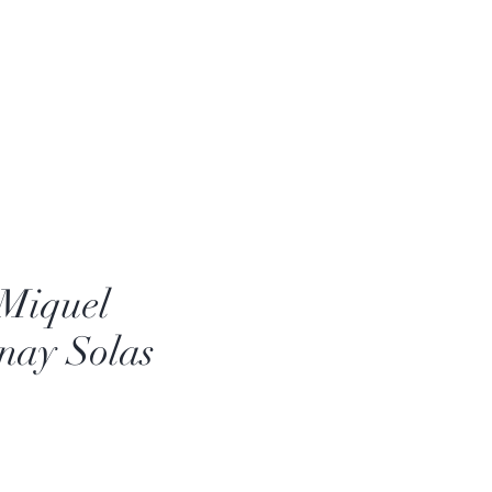
Miquel
nay Solas